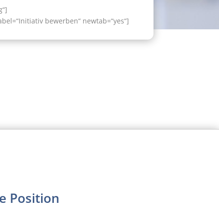
g“]
bel=“Initiativ bewerben“ newtab=“yes“]
e Position