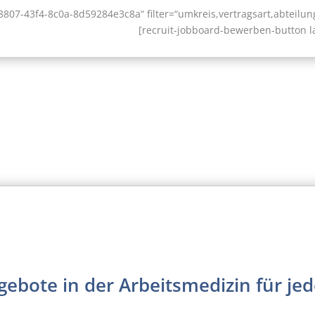
8807-43f4-8c0a-8d59284e3c8a“ filter=“umkreis,vertragsart,abteilun
[recruit-jobboard-bewerben-button la
gebote in der Arbeitsmedizin für jed