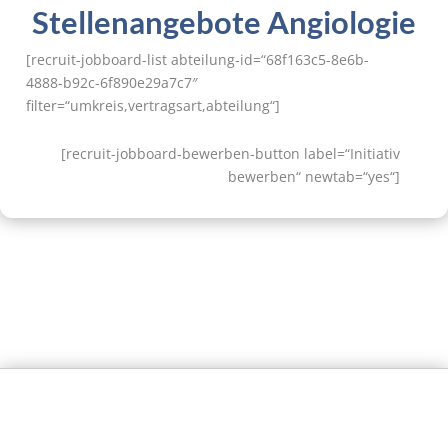
Stellenangebote Angiologie
[recruit-jobboard-list abteilung-id=“68f163c5-8e6b-
4888-b92c-6f890e29a7c7″
filter=“umkreis,vertragsart,abteilung“]
[recruit-jobboard-bewerben-button label=“Initiativ
bewerben“ newtab=“yes“]